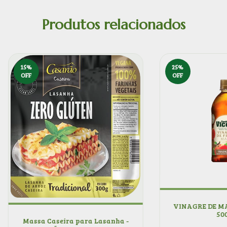
Produtos relacionados
15
%
25
%
OFF
OFF
VINAGRE DE MA
50
Massa Caseira para Lasanha -