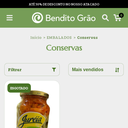
ATÉ 30% DE DESCONTO NO NOSSO ATACADO
0
Início
>
EMBALADOS
>
Conservas
Conservas
Filtrar
ESGOTADO