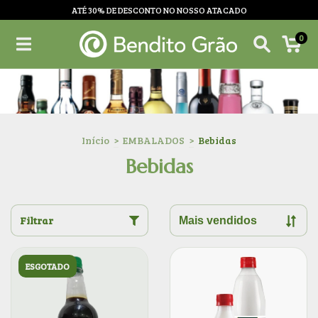
ATÉ 30% DE DESCONTO NO NOSSO ATACADO
0
Início
>
EMBALADOS
>
Bebidas
Bebidas
Filtrar
ESGOTADO