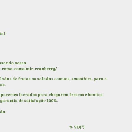
tal
essando nosso
-e-como-consumir-cranberry/
ladas de frutas ou saladas comuns, smoothies, para a
tas.
parentes lacrados para chegarem frescos e bonitos.
garantia de satisfação 100%.
ada
% VD(*)