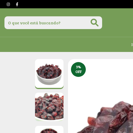
3
%
OFF