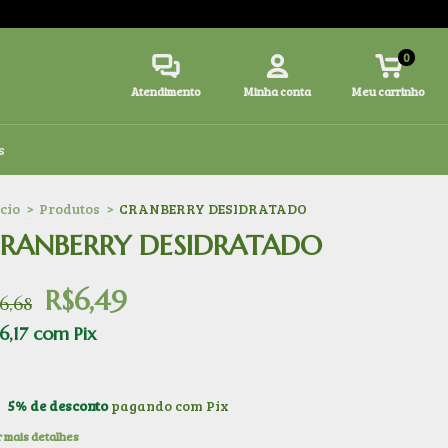
0
Atendimento
Minha conta
Meu carrinho
s
ício
>
Produtos
>
CRANBERRY DESIDRATADO
RANBERRY DESIDRATADO
R$6,49
6,68
6,17
com
Pix
5% de desconto
pagando com Pix
 mais detalhes