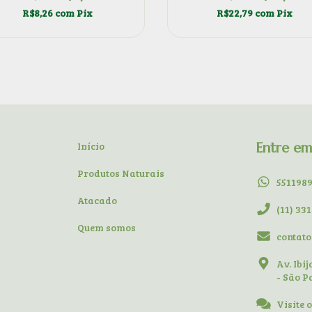
R$8,26
com
Pix
R$22,79
com
Pix
Início
Entre e
Produtos Naturais
551198
Atacado
(11) 33
Quem somos
contat
Av. Ibi
- São P
Visite 