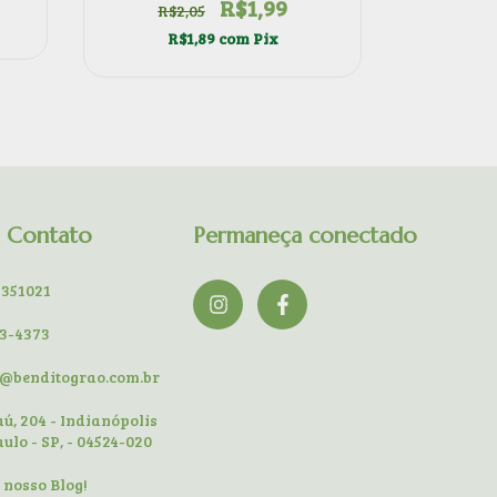
R$1,99
R$2,05
R$9
R$1,89
com
Pix
R
m Contato
Permaneça conectado
9351021
13-4373
o@benditograo.com.br
jaú, 204 - Indianópolis
aulo - SP, - 04524-020
o nosso Blog!