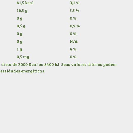
61,5 kcal
3,1 %
16,5 g
5,5 %
0 g
0 %
0,5 g
0,9 %
0 g
0 %
0 g
N/A
1 g
4 %
0,5 mg
0 %
dieta de 2000 Kcal ou 8400 kJ. Seus valores diários podem
essidades energéticas.