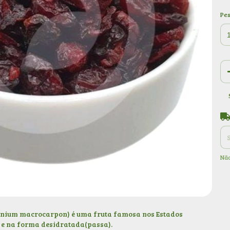
Pe
Ent
Não
nium macrocarpon) é uma fruta famosa nos Estados
s e na forma desidratada(passa).