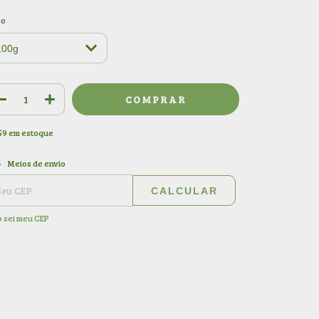
so
59
em estoque
ALTERAR CEP
regas para o CEP:
Meios de envio
CALCULAR
 sei meu CEP