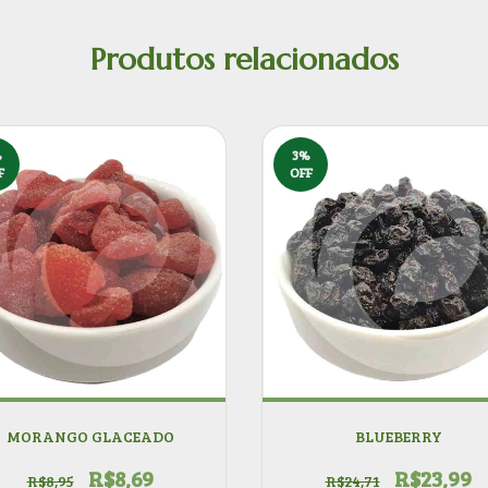
Produtos relacionados
%
3
%
F
OFF
MORANGO GLACEADO
BLUEBERRY
R$8,69
R$23,99
R$8,95
R$24,71