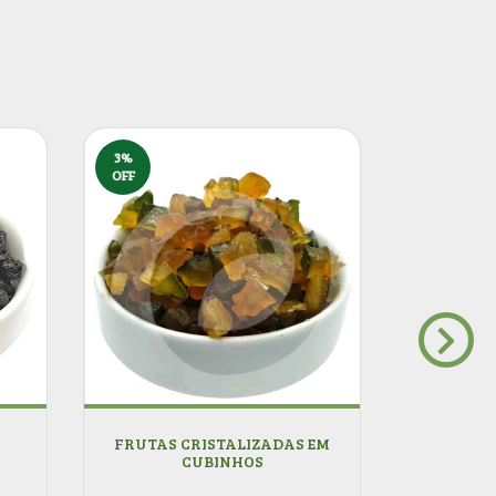
3
%
3
%
OFF
OFF
FRUTAS CRISTALIZADAS EM
CERE
CUBINHOS