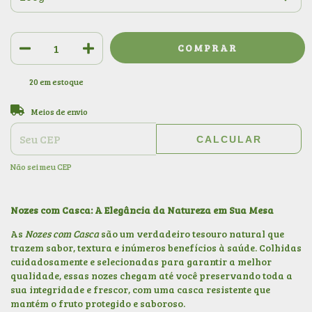
20
em estoque
ALTERAR CEP
Entregas para o CEP:
Meios de envio
CALCULAR
Não sei meu CEP
Nozes com Casca: A Elegância da Natureza em Sua Mesa
As
Nozes com Casca
são um verdadeiro tesouro natural que
trazem sabor, textura e inúmeros benefícios à saúde. Colhidas
cuidadosamente e selecionadas para garantir a melhor
qualidade, essas nozes chegam até você preservando toda a
sua integridade e frescor, com uma casca resistente que
mantém o fruto protegido e saboroso.