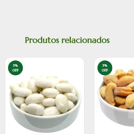
Produtos relacionados
3
%
3
%
OFF
OFF