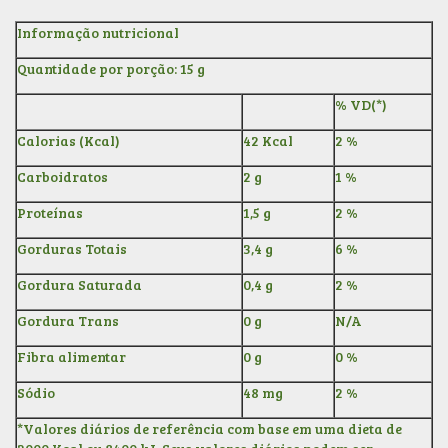
Informação nutricional
Quantidade por porção: 15 g
% VD(*)
Calorias (Kcal)
42 Kcal
2 %
Carboidratos
2 g
1 %
Proteínas
1,5 g
2 %
Gorduras Totais
3,4 g
6 %
Gordura Saturada
0,4 g
2 %
Gordura Trans
0 g
N/A
Fibra alimentar
0 g
0 %
Sódio
48 mg
2 %
*Valores diários de referência com base em uma dieta de