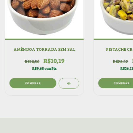
AMÊNDOA TORRADA SEM SAL
PISTACHE CR
R$10,19
R$10,50
R$28,32
R$9,68
com
Pix
R$26,1
COMPRAR
COMPRAR