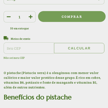
50
em estoque
ALTERAR CEP
Entregas para o CEP:
Meios de envio
CALCULAR
Não sei meu CEP
O
pistache
(Pistacia vera) é a oleaginosa com menor valor
calórico e maior valor protéico desse grupo. É rico em cobre,
vitamina B6, potássio e fonte de manganês e vitamina B1,
além de outros nutrientes.
Benefícios do pistache