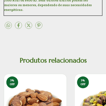
2000 Kcal ou 8400 kJ. Seus valores diários podem ser
maiores ou menores, dependendo de suas necessidades
energéticas.
Produtos relacionados
3
%
3
%
OFF
OFF