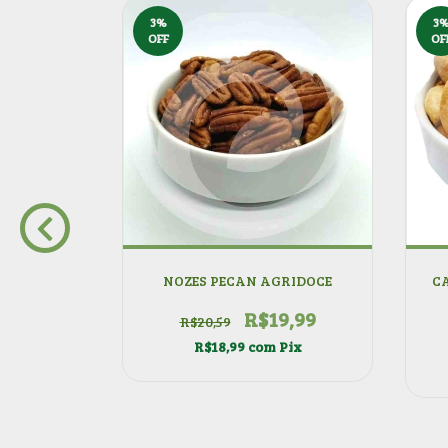
3
%
3
OFF
OF
NOZES PECAN AGRIDOCE
C
R$19,99
R$20,59
R$18,99
com
Pix
RUA
0,19
ix