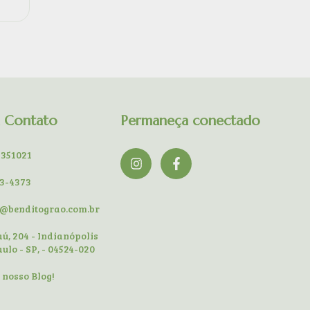
m Contato
Permaneça conectado
9351021
13-4373
o@benditograo.com.br
jaú, 204 - Indianópolis
aulo - SP, - 04524-020
o nosso Blog!