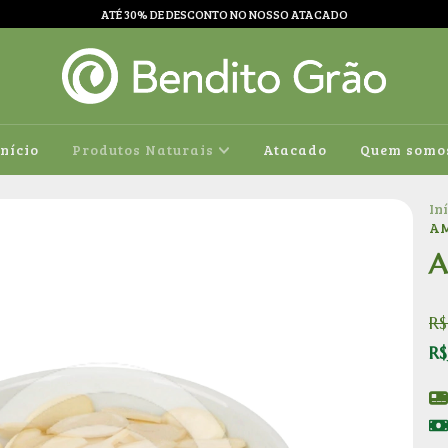
ATÉ 30% DE DESCONTO NO NOSSO ATACADO
Início
Produtos Naturais
Atacado
Quem somo
In
AM
A
R
R$