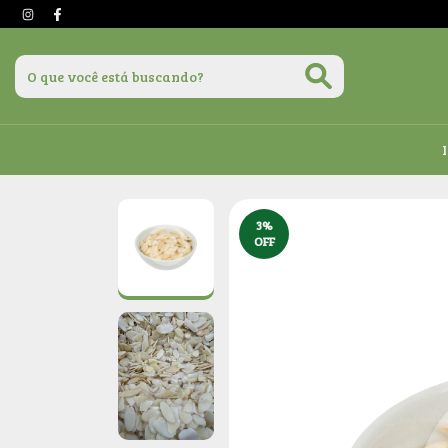
3
%
OFF