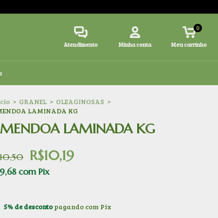
0
Atendimento
Minha conta
Meu carrinho
s
ício
>
GRANEL
>
OLEAGINOSAS
>
ENDOA LAMINADA KG
MENDOA LAMINADA KG
R$10,19
$10,50
9,68
com
Pix
5% de desconto
pagando com Pix