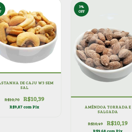
%
3
%
F
OFF
ASTANHA DE CAJU W3 SEM
SAL
R$10,39
R$10,70
R$9,87
com
Pix
AMÊNDOA TORRADA E
SALGADA
R$10,19
R$10,49
R$9,68
com
Pix