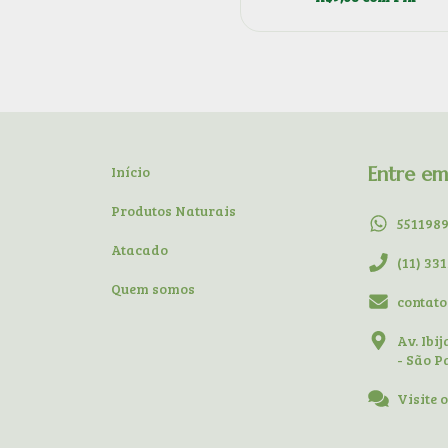
Início
Entre e
Produtos Naturais
551198
Atacado
(11) 33
Quem somos
contat
Av. Ibi
- São P
Visite 