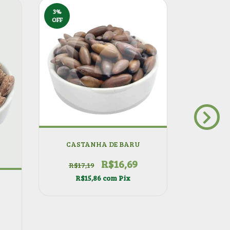
3
%
3
%
OFF
OFF
CASTANHA DE BARU
R$16,69
R$17,19
R$15,86
com
Pix
CASTANH
R$8
R