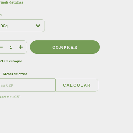
 mais detalhes
so
63
em estoque
ALTERAR CEP
regas para o CEP:
Meios de envio
CALCULAR
 sei meu CEP