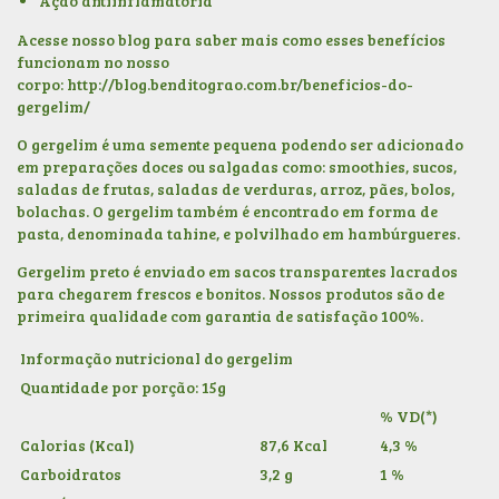
Ação antiinflamatória
Acesse nosso blog para saber mais como esses benefícios
funcionam no nosso
corpo:
http://blog.benditograo.com.br/beneficios-do-
gergelim/
O gergelim é uma semente pequena podendo ser adicionado
em preparações doces ou salgadas como: smoothies, sucos,
saladas de frutas, saladas de verduras, arroz, pães, bolos,
bolachas. O gergelim também é encontrado em forma de
pasta, denominada tahine, e polvilhado em hambúrgueres.
Gergelim preto é enviado em sacos transparentes lacrados
para chegarem frescos e bonitos. Nossos produtos são de
primeira qualidade com garantia de satisfação 100%.
Informação nutricional do gergelim
Quantidade por porção: 15g
% VD(*)
Calorias (Kcal)
87,6 Kcal
4,3 %
Carboidratos
3,2 g
1 %