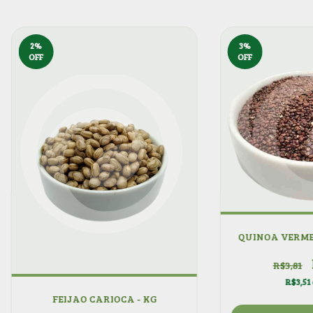
2
%
3
%
OFF
OFF
QUINOA VERME
R$3,81
R$3,51
FEIJAO CARIOCA - KG