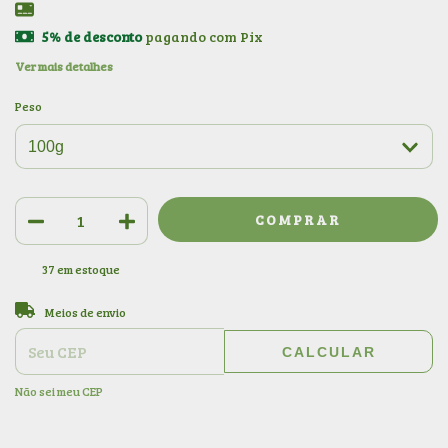
5% de desconto
pagando com Pix
Ver mais detalhes
Peso
37
em estoque
ALTERAR CEP
Entregas para o CEP:
Meios de envio
CALCULAR
Não sei meu CEP