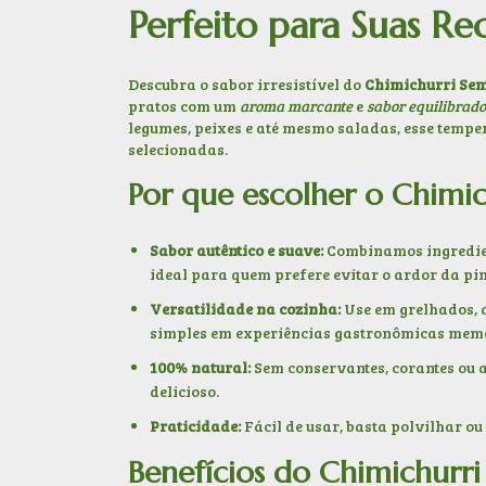
Perfeito para Suas Rec
Descubra o sabor irresistível do
Chimichurri Se
pratos com um
aroma marcante
e
sabor equilibrado
legumes, peixes e até mesmo saladas, esse temper
selecionadas.
Por que escolher o Chimi
Sabor autêntico e suave:
Combinamos ingredien
ideal para quem prefere evitar o ardor da pi
Versatilidade na cozinha:
Use em grelhados, 
simples em experiências gastronômicas mem
100% natural:
Sem conservantes, corantes ou a
delicioso.
Praticidade:
Fácil de usar, basta polvilhar o
Benefícios do Chimichurr