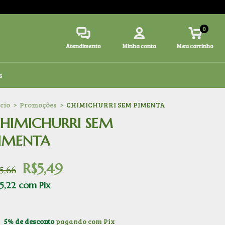
0
Atendimento
Minha conta
Meu carrinho
s
ício
>
Promoções
>
CHIMICHURRI SEM PIMENTA
HIMICHURRI SEM
IMENTA
R$5,49
5,66
5,22
com
Pix
5% de desconto
pagando com Pix