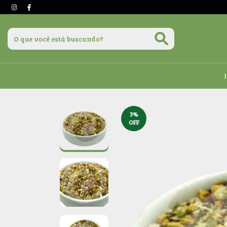
3
%
OFF