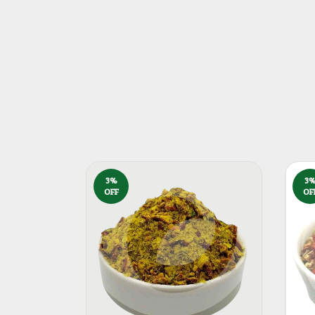
3
%
3
OFF
OF