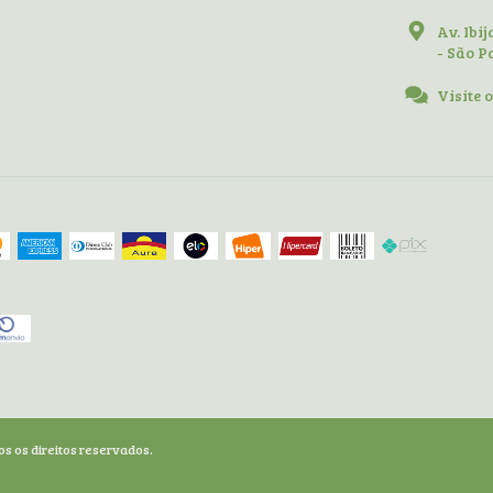
Av. Ibi
- São P
Visite 
os os direitos reservados.