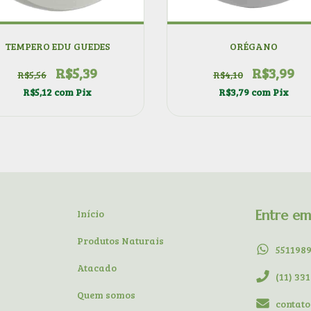
TEMPERO EDU GUEDES
ORÉGANO
R$5,39
R$3,99
R$5,56
R$4,10
R$5,12
com
Pix
R$3,79
com
Pix
Início
Entre e
Produtos Naturais
551198
Atacado
(11) 33
Quem somos
contat