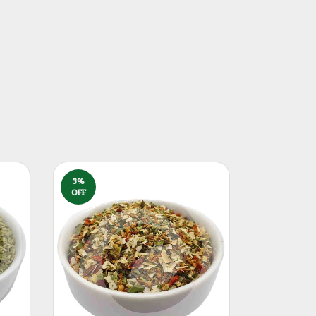
3
%
OFF