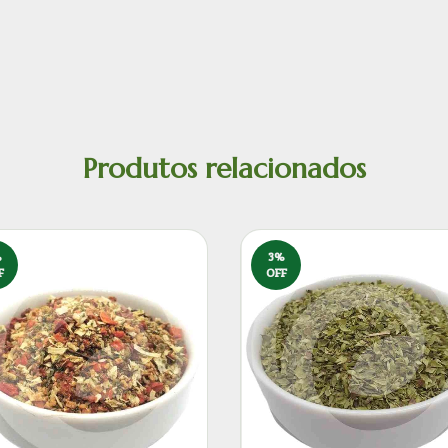
Produtos relacionados
%
3
%
F
OFF