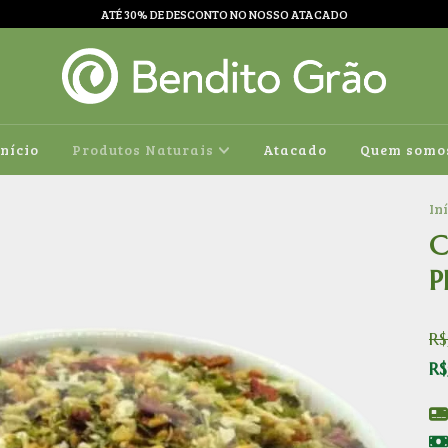
ATÉ 30% DE DESCONTO NO NOSSO ATACADO
Início
Produtos Naturais
Atacado
Quem somo
In
C
P
R$
R$