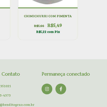
CHIMICHURRI COM PIMENTA
R$5,49
R$5,66
R$5,22
com
Pix
m Contato
Permaneça conectado
9351021
13-4373
o@benditograo.com.br