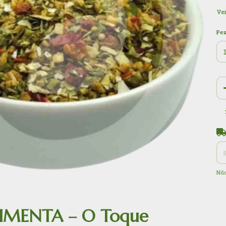
Ver
Pe
Ent
Não
IMENTA – O Toque