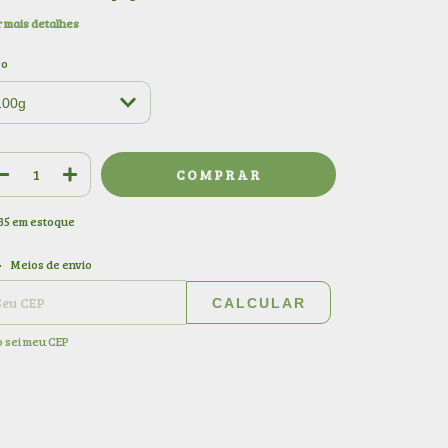
 mais detalhes
so
35
em estoque
ALTERAR CEP
regas para o CEP:
Meios de envio
CALCULAR
 sei meu CEP