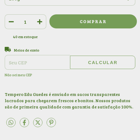
40
em estoque
ALTERAR CEP
Entregas para o CEP:
Meios de envio
CALCULAR
Não sei meu CEP
Tempero Edu Guedes é enviado em sacos transparentes
lacrados para chegarem frescos e bonitos. Nossos produtos
são de primeira qualidade com garantia de satisfação 100%.