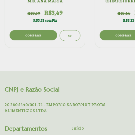
MIX ANA MARIA
CHIMICHURRI
R$3,49
R$3,59
R$5,66
R$3,32
com
Pix
R$5,22
COMPRAR
COMPRAR
CNPJ e Razão Social
20.360.5440/001-71 - EMPORIO SABORNUT PRODS
ALIMENTICIOS LTDA
Departamentos
Início