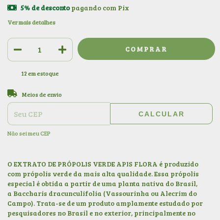
5% de desconto
pagando com Pix
Ver mais detalhes
12
em estoque
ALTERAR CEP
Entregas para o CEP:
Meios de envio
CALCULAR
Não sei meu CEP
O EXTRATO DE PRÓPOLIS VERDE APIS FLORA é produzido
com própolis verde da mais alta qualidade. Essa própolis
especial é obtida a partir de uma planta nativa do Brasil,
a Baccharis dracunculifolia (Vassourinha ou Alecrim do
Campo). Trata-se de um produto amplamente estudado por
pesquisadores no Brasil e no exterior, principalmente no