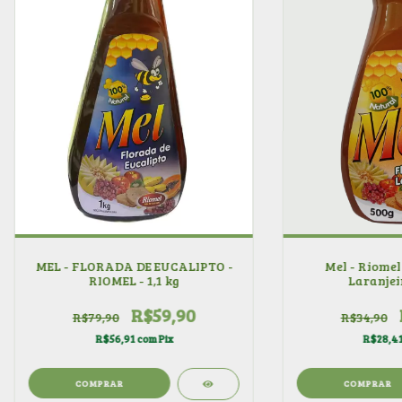
Mel - Riomel
MEL - FLORADA DE EUCALIPTO -
Laranjeir
RIOMEL - 1,1 kg
R$59,90
R$34,90
R$79,90
R$28,4
R$56,91
com
Pix