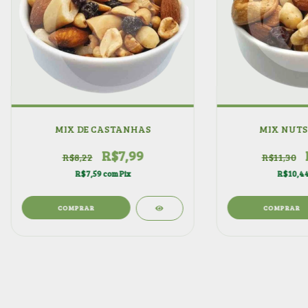
MIX DE CASTANHAS
MIX NUTS
R$7,99
R$8,22
R$11,30
R$7,59
com
Pix
R$10,4
COMPRAR
COMPRAR