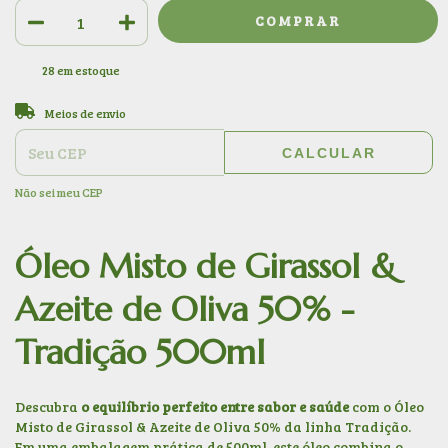
28
em estoque
ALTERAR CEP
Entregas para o CEP:
Meios de envio
CALCULAR
Não sei meu CEP
Óleo Misto de Girassol &
Azeite de Oliva 50% -
Tradição 500ml
Descubra
o equilíbrio perfeito entre sabor e saúde
com o Óleo
Misto de Girassol & Azeite de Oliva 50% da linha Tradição.
Em uma embalagem prática de 500ml, este óleo combina o